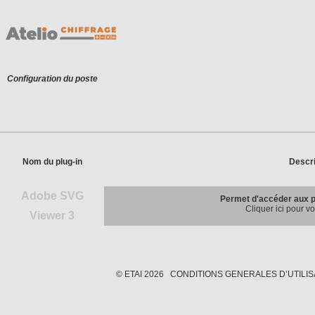
Configuration du poste
Nom du plug-in
Descri
Adobe SVG
Permet d'accéder aux p
Cliquer ici pour vo
Viewer 3
Cliquer sur le bouton à droite pour lancer 
Clique
Attendre le téléc
© ETAI
2026
CONDITIONS GENERALES D’UTILIS
Clique